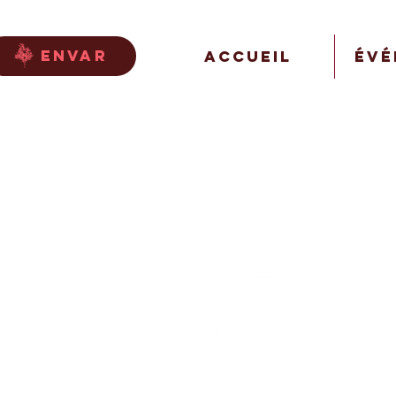
envar
Accueil
Évé