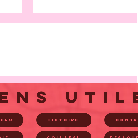
Table ronde avec les Urbanistes
HDF
IENS UTIL
REAU
HISTOIRE
CONT
RIE
COLLABS'
RESSOU