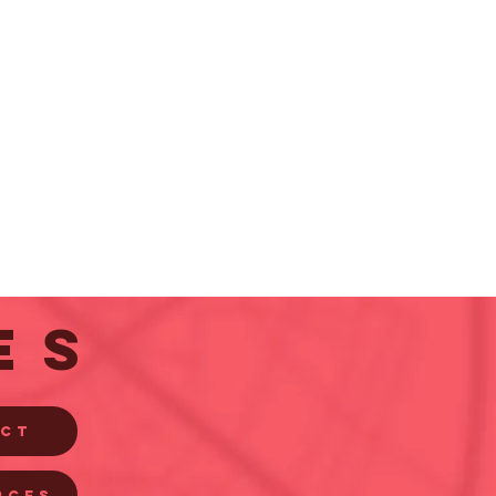
Es
ACT
RCES