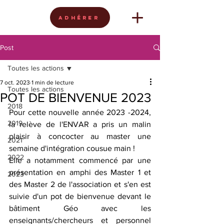
Adhérer
Post
Toutes les actions
7 oct. 2023
1 min de lecture
Toutes les actions
POT DE BIENVENUE 2023
2018
Pour cette nouvelle année 2023 -2024, 
2019
la relève de l'ENVAR a pris un malin 
plaisir à concocter au master une 
2021
semaine d'intégration cousue main ! 
2022
Elle a notamment commencé par une 
présentation en amphi des Master 1 et 
2023
des Master 2 de l'association et s'en est 
suivie d'un pot de bienvenue devant le 
bâtiment Géo avec les 
enseignants/chercheurs et personnel 